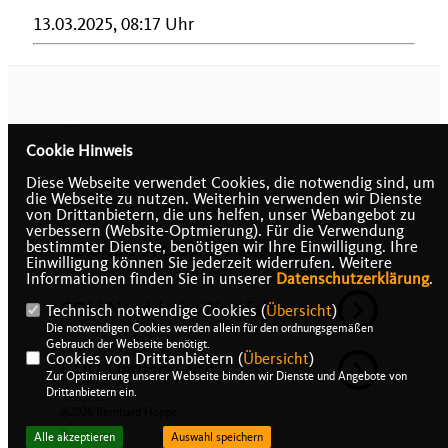
13.03.2025, 08:17 Uhr
Cookie Hinweis
Diese Webseite verwendet Cookies, die notwendig sind, um
die Webseite zu nutzen. Weiterhin verwenden wir Dienste
IMPRESSUM
DATENSCHUTZ
KONTAKT
von Drittanbietern, die uns helfen, unser Webangebot zu
verbessern (Website-Optmierung). Für die Verwendung
CDU Kreisverband Paderborn
bestimmter Dienste, benötigen wir Ihre Einwilligung. Ihre
Einwilligung können Sie jederzeit widerrufen. Weitere
Informationen finden Sie in unserer
Datenschutzerklärung
.
CDU Nordrhein-Westfalen
Technisch notwendige Cookies (
Übersicht
)
Die notwendigen Cookies werden allein für den ordnungsgemäßen
Gebrauch der Webseite benötigt.
Cookies von Drittanbietern (
Übersicht
)
CDU Deutschland
Zur Optimierung unserer Webseite binden wir Dienste und Angebote von
Drittanbietern ein.
@2026 Bernhard Hoppe-
Realisation: Sharkness Media
Biermeyer
GmbH & Co. KG
Alle akzeptieren
Auswahl speichern