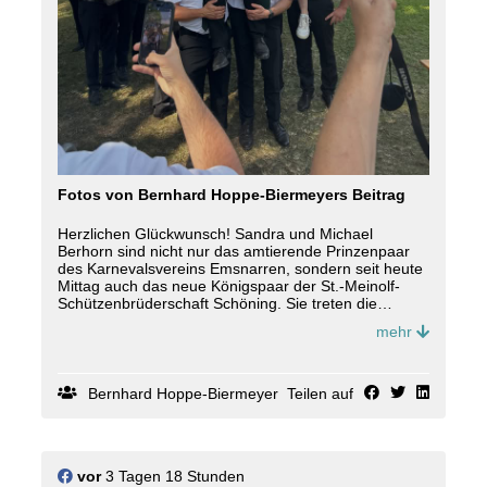
Fotos von Bernhard Hoppe-Biermeyers Beitrag
Herzlichen Glückwunsch! Sandra und Michael
Berhorn sind nicht nur das amtierende Prinzenpaar
des Karnevalsvereins Emsnarren, sondern seit heute
Mittag auch das neue Königspaar der St.-Meinolf-
Schützenbrüderschaft Schöning. Sie treten die
Nachfolge von Wolfgang Freitag seine Frau Cornelia
mehr
an, die heute Morgen beim Schützenfrühstück ihre
Regentschaft ausklingen ließen. Michael Berhorn ist
vielen auch als 2. Vorsitzender der Blaskapelle
Schöning bekannt.
Bernhard Hoppe-Biermeyer
Teilen auf
vor
3 Tagen 18 Stunden